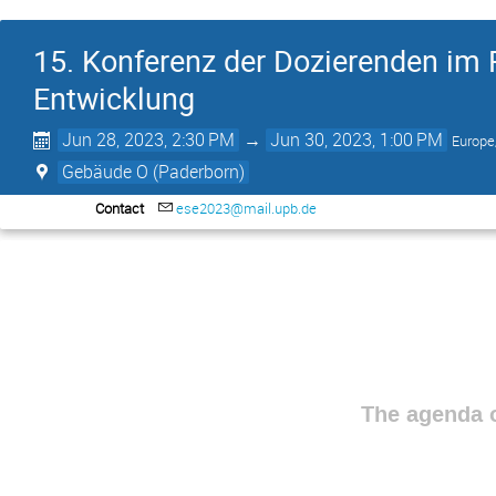
15. Konferenz der Dozierenden im
Entwicklung
Jun 28, 2023, 2:30 PM
→
Jun 30, 2023, 1:00 PM
Europe
Gebäude O (Paderborn)
Contact
ese2023@mail.upb.de
The agenda o