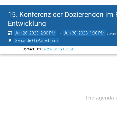
15. Konferenz der Dozierenden im
Entwicklung
Jun 28, 2023, 2:30 PM
→
Jun 30, 2023, 1:00 PM
Europe
Gebäude O (Paderborn)
Contact
ese2023@mail.upb.de
The agenda o