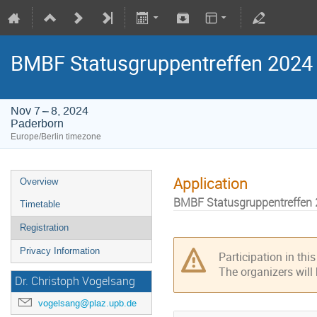
BMBF Statusgruppentreffen 2024
Nov 7 – 8, 2024
Paderborn
Europe/Berlin timezone
Application
Overview
BMBF Statusgruppentreffen 
Timetable
Registration
Privacy Information
Participation in thi
The organizers will
Dr. Christoph Vogelsang
vogelsang@plaz.upb.de