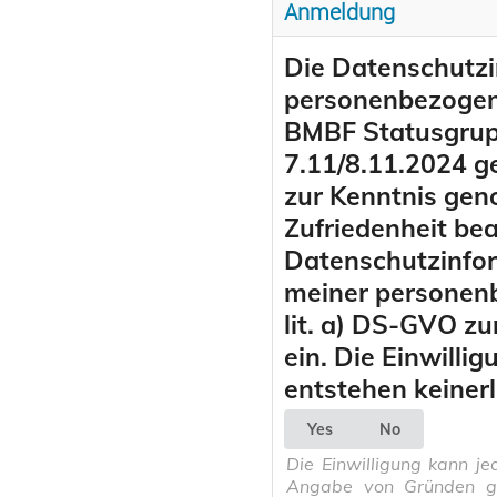
Anmeldung
Die Datenschutzi
personenbezogen
BMBF Statusgrup
7.11/8.11.2024 g
zur Kenntnis gen
Zufriedenheit be
Datenschutzinform
meiner personen
lit. a) DS-GVO z
ein. Die Einwillig
entstehen keiner
Yes
No
Die Einwilligung kann je
Angabe von Gründen ga