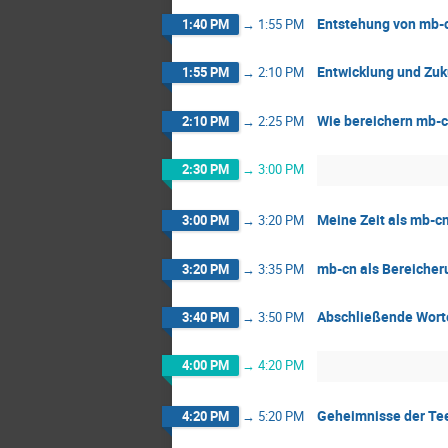
Entstehung von mb-c
1:40 PM
→
1:55 PM
Entwicklung und Zuk
1:55 PM
→
2:10 PM
Wie bereichern mb-c
2:10 PM
→
2:25 PM
2:30 PM
→
3:00 PM
Meine Zeit als mb-cn
3:00 PM
→
3:20 PM
mb-cn als Bereicheru
3:20 PM
→
3:35 PM
Abschließende Wort
3:40 PM
→
3:50 PM
4:00 PM
→
4:20 PM
Geheimnisse der Tee
4:20 PM
→
5:20 PM