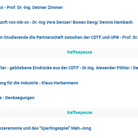
n - Prof. Dr.-Ing. Detmar Zimmer
unft von mb-cn - Dr.-Ing Vera Denzer/ Bowen Deng/ Dennis Hambach
n-Studierende die Partnerschaft zwischen der CDTF und UPB - Prof. Dr
Kaffeepause
'ler - gebliebene Eindrücke aus der CDTF - Dr.Ing. Alexander Pöhler / D
ng für die Industrie - Klaus Herbermann
e - Danksagungen
Kaffeepause
zeremonie und des "Sperlingsspiel" Mah-Jong