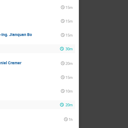
15m
15m
.-Ing. Jianquan Bo
15m
30m
aniel Cramer
20m
15m
10m
20m
1h