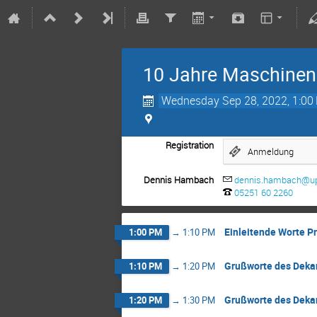
10 Jahre Maschinen
Wednesday Sep 28, 2022, 1:00
Registration
Anmeldung
Dennis Hambach
dennis.hambach@u
05251 60 2260
Einleitende Worte Pr
1:00 PM
→
1:10 PM
Grußworte des Dekans
1:10 PM
→
1:20 PM
Grußworte des Dekans
1:20 PM
→
1:30 PM