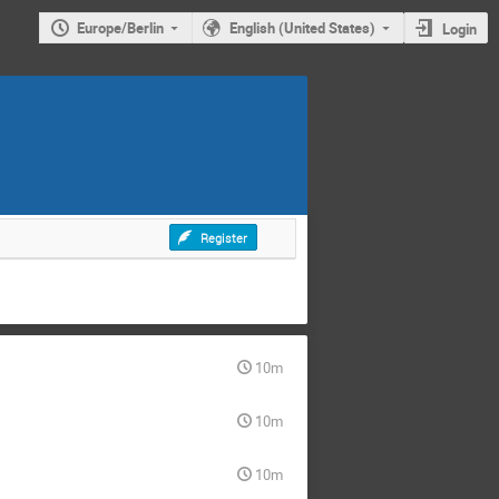
Europe/Berlin
English (United States)
Login
Register
10m
10m
10m