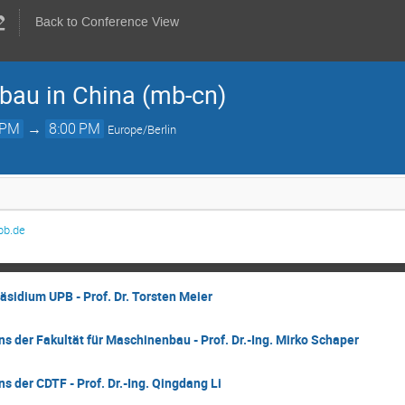
Back to Conference View
bau in China (mb-cn)
 PM
→
8:00 PM
Europe/Berlin
pb.de
äsidium UPB - Prof. Dr. Torsten Meier
 der Fakultät für Maschinenbau - Prof. Dr.-Ing. Mirko Schaper
 der CDTF - Prof. Dr.-Ing. Qingdang Li