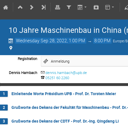
10 Jahre Maschinenbau in China (
Wednesday Sep 28, 2022, 1:00 PM
→
8:00 PM
Europe/B
Registration
Anmeldung
Dennis Hambach
dennis.hambach@upb.de
05251 60 2260
Einleitende Worte Präsidium UPB - Prof. Dr. Torsten Meier
1
Grußworte des Dekans der Fakultät für Maschinenbau - Prof. Dr.
2
Grußworte des Dekans der CDTF - Prof. Dr.-Ing. Qingdang Li
3