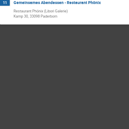
Gemeinsames Abendessen - Restaurant Phönix
11
Restaurant Phönix (Libori Galerie)
Kamp 30, 33098 Paderborn