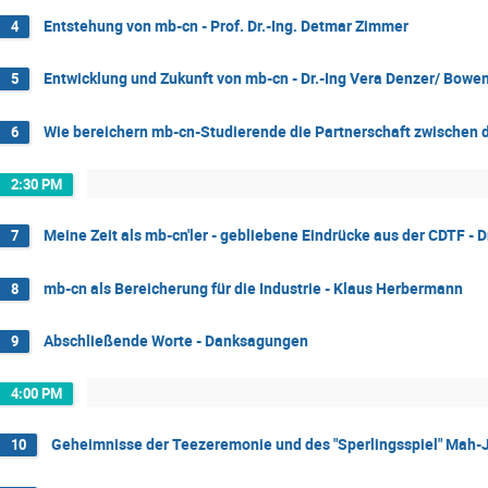
Entstehung von mb-cn - Prof. Dr.-Ing. Detmar Zimmer
4
Entwicklung und Zukunft von mb-cn - Dr.-Ing Vera Denzer/ Bow
5
Wie bereichern mb-cn-Studierende die Partnerschaft zwischen d
6
2:30 PM
Meine Zeit als mb-cn'ler - gebliebene Eindrücke aus der CDTF - D
7
mb-cn als Bereicherung für die Industrie - Klaus Herbermann
8
Abschließende Worte - Danksagungen
9
4:00 PM
Geheimnisse der Teezeremonie und des "Sperlingsspiel" Mah-
10