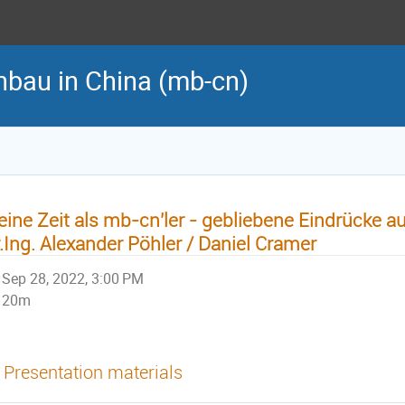
bau in China (mb-cn)
ine Zeit als mb-cn'ler - gebliebene Eindrücke a
.Ing. Alexander Pöhler / Daniel Cramer
Sep 28, 2022, 3:00 PM
20m
Presentation materials