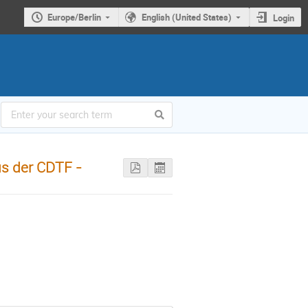
Europe/Berlin
English (United States)
Login
us der CDTF -