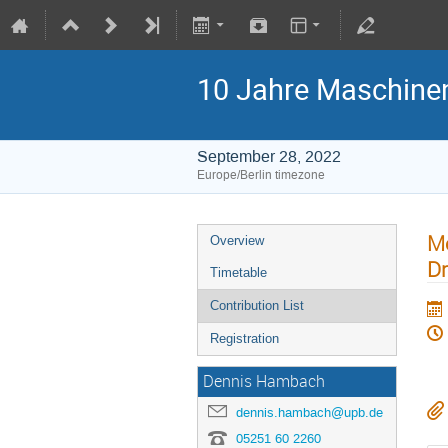
10 Jahre Maschinen
September 28, 2022
Europe/Berlin timezone
Me
Overview
Dr
Timetable
Contribution List
Registration
Dennis Hambach
dennis.hambach@upb.de
05251 60 2260