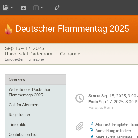
Deutscher Flammentag 2025
Sep 15 – 17, 2025
Universität Paderborn - L Gebäude
Europe/Berlin timezone
Overview
Website des Deutschen
Flammentags 2025
Starts
Sep 15, 2025, 9:00
Ends
Sep 17, 2025, 8:00 
Call for Abstracts
Europe/Berlin
Registration
Abstract Template Fla
Timetable
Anmeldung in Indico
Contribution List
Manuskript Template F